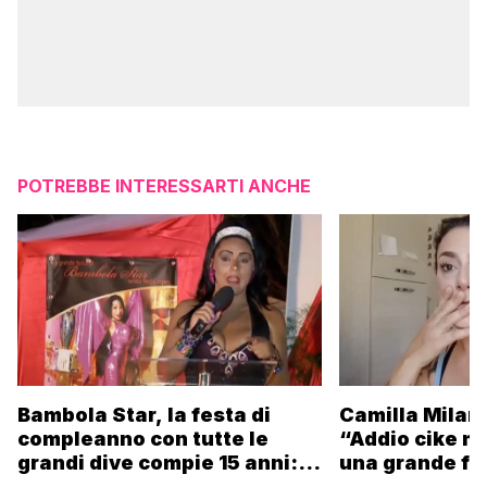
POTREBBE INTERESSARTI ANCHE
Camilla Milane
Bambola Star, la festa di
“Addio cike mi
compleanno con tutte le
una grande fa
grandi dive compie 15 anni: il
video completo