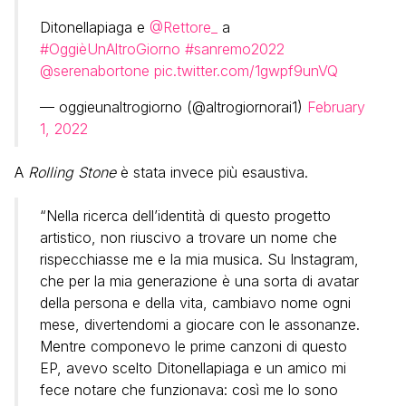
Ditonellapiaga e
@Rettore_
a
#OggièUnAltroGiorno
#sanremo2022
@serenabortone
pic.twitter.com/1gwpf9unVQ
— oggieunaltrogiorno (@altrogiornorai1)
February
1, 2022
A
Rolling Stone
è stata invece più esaustiva.
“Nella ricerca dell’identità di questo progetto
artistico, non riuscivo a trovare un nome che
rispecchiasse me e la mia musica. Su Instagram,
che per la mia generazione è una sorta di avatar
della persona e della vita, cambiavo nome ogni
mese, divertendomi a giocare con le assonanze.
Mentre componevo le prime canzoni di questo
EP, avevo scelto Ditonellapiaga e un amico mi
fece notare che funzionava: così me lo sono