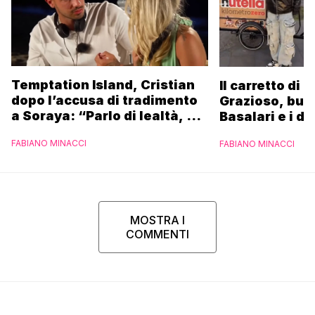
Temptation Island, Cristian
Il carretto di 
dopo l’accusa di tradimento
Grazioso, bus
a Soraya: “Parlo di lealtà, ma
Basalari e i du
ho tradito”
Parpiglia: “Ho
FABIANO MINACCI
FABIANO MINACCI
Ferrero”
MOSTRA I
COMMENTI