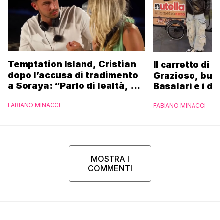
Temptation Island, Cristian
Il carretto di 
dopo l’accusa di tradimento
Grazioso, bus
a Soraya: “Parlo di lealtà, ma
Basalari e i du
ho tradito”
Parpiglia: “Ho
FABIANO MINACCI
FABIANO MINACCI
Ferrero”
MOSTRA I
COMMENTI