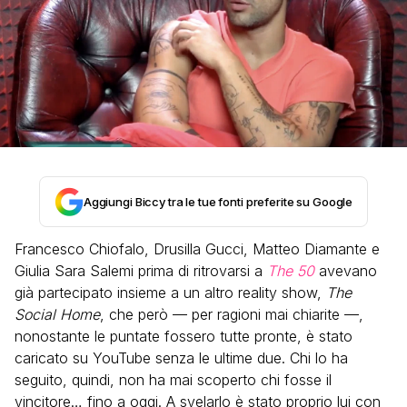
Aggiungi Biccy tra le tue fonti preferite su Google
Francesco Chiofalo, Drusilla Gucci, Matteo Diamante e
Giulia Sara Salemi prima di ritrovarsi a
The 50
avevano
già partecipato insieme a un altro reality show,
The
Social Home
, che però — per ragioni mai chiarite —,
nonostante le puntate fossero tutte pronte, è stato
caricato su YouTube senza le ultime due. Chi lo ha
seguito, quindi, non ha mai scoperto chi fosse il
vincitore… fino a oggi. A svelarlo è stato proprio lui con