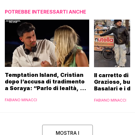
POTREBBE INTERESSARTI ANCHE
Temptation Island, Cristian
Il carretto di 
dopo l’accusa di tradimento
Grazioso, bus
a Soraya: “Parlo di lealtà, ma
Basalari e i du
ho tradito”
Parpiglia: “Ho
FABIANO MINACCI
FABIANO MINACCI
Ferrero”
MOSTRA I