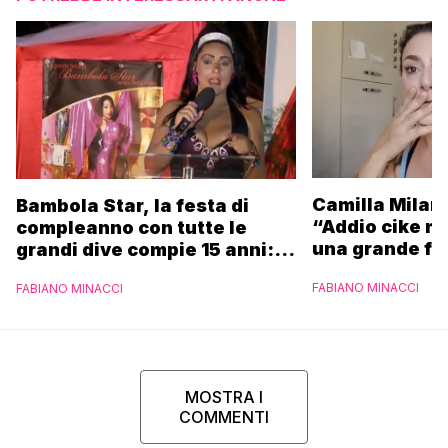
Camilla Milane
Bambola Star, la festa di
“Addio cike mi
compleanno con tutte le
una grande fa
grandi dive compie 15 anni: il
video completo
FABIANO MINACCI
FABIANO MINACCI
MOSTRA I
COMMENTI