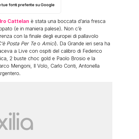
e tue fonti preferite su Google
ro Cattelan
è stata una boccata d’aria fresca
ppato (e in maniera palese). Non c’è
nza con la finale degli europei di pallavolo
’è Posta Per Te
o
Amici
). Da Grande ieri sera ha
ceva a Live con ospiti del calibro di Federico
VIRAL
ica, 2 buste choc gold e Paolo Brosio e la
Camilla Milanesi lascia tutto:
co Mengoni, Il Volo, Carlo Conti, Antonella
“Addio cike mie, siete state una
andi
Argentero.
grande famiglia per me”
FABIANO MINACCI