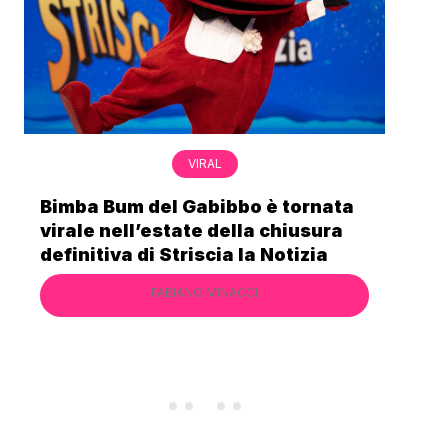
VIRAL
Bimba Bum del Gabibbo è tornata
Gab
virale nell’estate della chiusura
lo 
definitiva di Striscia la Notizia
Cec
FABIANO MINACCI