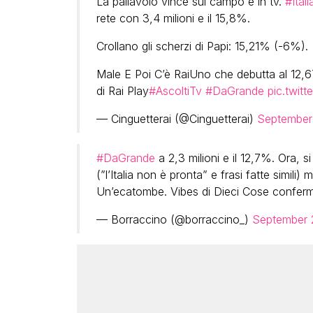
La pallavolo vince sul campo e in tv.
#Ital
rete con 3,4 milioni e il 15,8%.
Crollano gli scherzi di Papi: 15,21% (-6%).
Male E Poi C’è RaiUno che debutta al 12
di Rai Play
#AscoltiTv
#DaGrande
pic.twit
— Cinguetterai (@Cinguetterai)
September
#DaGrande
a 2,3 milioni e il 12,7%. Ora, 
(”l’Italia non è pronta” e frasi fatte simili)
Un’ecatombe. Vibes di Dieci Cose conferm
— Borraccino (@borraccino_)
September 