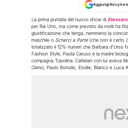
Aggiungi Biccy tra l
La prima puntata del nuovo show di
Alessand
per Rai Uno, ma come previsto da molti ha flo
giustificazione che tenga, nemmeno la concorre
maschile o
Scherzi a Parte
(che non è certo
C
totalizzato il 12% numeri che Barbara d’Urso fa
LGBT
Fashion Style, Paola Caruso e la madre biolog
Bambola Star, la festa di
compagna Topolina. Cattelan con lui aveva Mar
compleanno con tutte le gr
Clerici, Paolo Bonolis, Elodie, Blanco e Luca 
dive compie 15 anni: il video
completo
FABIANO MINACCI