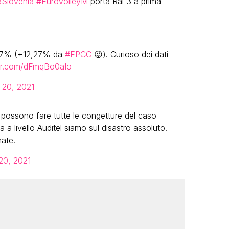
iaSlovenia
#EuroVolleyM
porta Rai 3 a prima
,67% (+12,27% da
#EPCC
😜). Curioso dei dati
ter.com/dFmqBo0aIo
 20, 2021
si possono fare tutte le congetture del caso
 ma a livello Auditel siamo sul disastro assoluto.
ate.
20, 2021