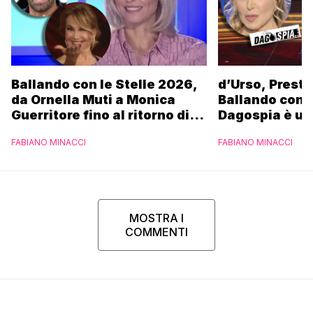
Ballando con le Stelle 2026,
d’Urso, Presta
da Ornella Muti a Monica
Ballando con l
Guerritore fino al ritorno di
Dagospia è un
Francesca Fialdini:
contro Medias
FABIANO MINACCI
FABIANO MINACCI
l’esclusiva di Gabriele
Parpiglia
MOSTRA I
COMMENTI