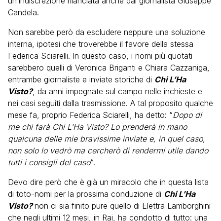
un’indiscrezione rilanciata anche dal giornalista Giuseppe
Candela.
Non sarebbe però da escludere neppure una soluzione
interna, ipotesi che troverebbe il favore della stessa
Federica Sciarelli. In questo caso, i nomi più quotati
sarebbero quelli di Veronica Briganti e Chiara Cazzaniga,
entrambe giornaliste e inviate storiche di
Chi L’Ha
Visto?
, da anni impegnate sul campo nelle inchieste e
nei casi seguiti dalla trasmissione. A tal proposito qualche
mese fa, proprio Federica Sciarelli, ha detto: “
Dopo di
me chi farà Chi L’Ha Visto? Lo prenderà in mano
qualcuna delle mie bravissime inviate e, in quel caso,
non solo lo vedrò ma cercherò di rendermi utile dando
tutti i consigli del caso
“.
Devo dire però che è già un miracolo che in questa lista
di toto-nomi per la prossima conduzione di
Chi L’Ha
Visto?
non ci sia finito pure quello di Elettra Lamborghini
che negli ultimi 12 mesi, in Rai, ha condotto di tutto: una