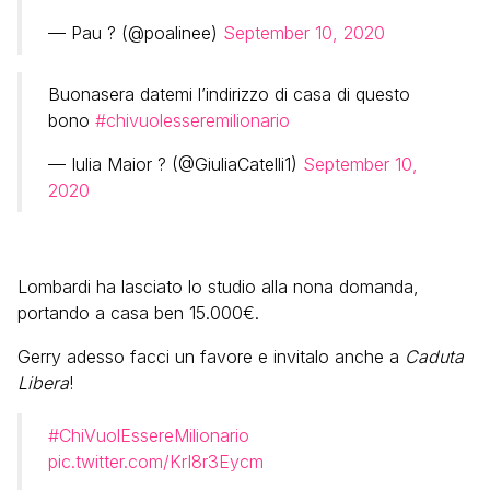
— Pau ? (@poalinee)
September 10, 2020
Buonasera datemi l’indirizzo di casa di questo
bono
#chivuolesseremilionario
— Iulia Maior ? (@GiuliaCatelli1)
September 10,
2020
Lombardi ha lasciato lo studio alla nona domanda,
portando a casa ben 15.000€.
Gerry adesso facci un favore e invitalo anche a
Caduta
Libera
!
#ChiVuolEssereMilionario
pic.twitter.com/KrI8r3Eycm