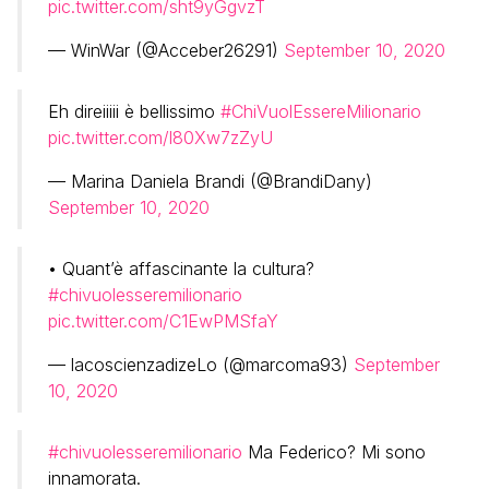
pic.twitter.com/sht9yGgvzT
— WinWar (@Acceber26291)
September 10, 2020
Eh direiiiii è bellissimo
#ChiVuolEssereMilionario
pic.twitter.com/l80Xw7zZyU
— Marina Daniela Brandi (@BrandiDany)
September 10, 2020
• Quant’è affascinante la cultura?
#chivuolesseremilionario
pic.twitter.com/C1EwPMSfaY
— lacoscienzadizeLo (@marcoma93)
September
10, 2020
#chivuolesseremilionario
Ma Federico? Mi sono
innamorata.