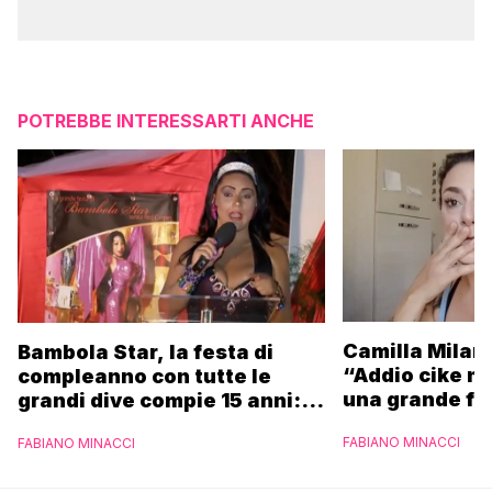
POTREBBE INTERESSARTI ANCHE
Camilla Milane
Bambola Star, la festa di
“Addio cike mi
compleanno con tutte le
una grande fa
grandi dive compie 15 anni: il
video completo
FABIANO MINACCI
FABIANO MINACCI