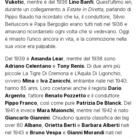
Vukotic
, mentre è del 1936
Lino Banfi
. Quest’ultimo ieri,
durante un collegamento a
Estate in Diretta
, parlando di
Pippo Baudo ha ricordato che lui, il conduttore, Silvio
Berlusconi e Papa Bergoglio erano tutti nati nel 1936 e
amavano ricordarselo ogni volta che si vedevano. Oggi
è rimasto l’unico ancora in vita, e la commozione nella
sua voce era palpabile.
Del 1939 è
Amanda Lear
, mentre del 1938 sono
Adriano Celentano
e
Tony Renis
. Di due anni più
piccole La Tigre Di Cremona e L’Aquila Di Ligonchio,
ovvero
Mina
e
Iva Zanicchi
, entrambe nate nel 1940:
hanno 85 anni. Loro coetanei anche il regista
Dario
Argento
, l’attore
Renato Pozzetto
e il conduttore
Pippo Franco
, così come pure
Patrizia De Blanck
. Del
1941 è invece
Mara Maionchi
, mentre nel 1942 è nato
Giancarlo Giannini
. Chiudono questa classifica dei big
over 80
Albano
,
Orietta Berti
e
Barbara Alberti
nati
nel 1943 e
Bruno Vespa
e
Gianni Morandi
nati nel