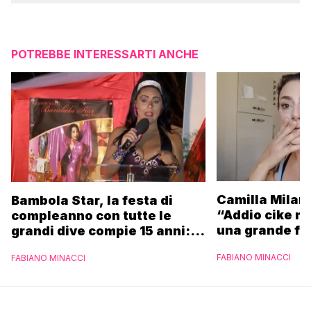
POTREBBE INTERESSARTI ANCHE
Camilla Milane
Bambola Star, la festa di
“Addio cike mi
compleanno con tutte le
una grande fa
grandi dive compie 15 anni: il
video completo
FABIANO MINACCI
FABIANO MINACCI