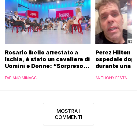
Rosario Ibello arrestato a
Perez Hilton p
Ischia, è stato un cavaliere di
ospedale dopo 
Uomini e Donne: “Sorpreso di
durante una li
non essere stato
FABIANO MINACCI
ANTHONY FESTA
riconosciuto”
MOSTRA I
COMMENTI