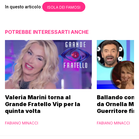
In questo articolo:
ISOLA DEI FAMOSI
POTREBBE INTERESSARTI ANCHE
Valeria Marini torna al
Ballando con l
Grande Fratello Vip per la
da Ornella Mu
quinta volta
Guerritore fino
Francesca Fial
FABIANO MINACCI
FABIANO MINACCI
l’esclusiva di
Parpiglia