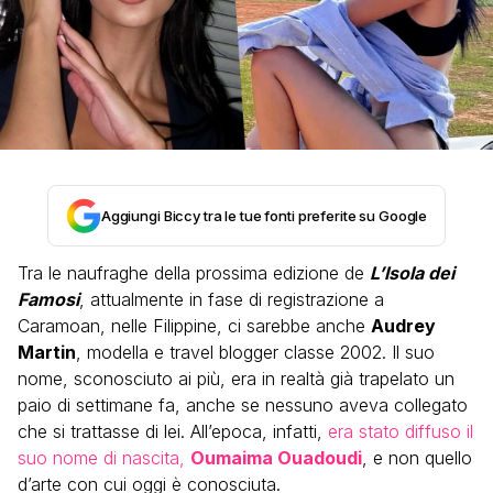
Aggiungi Biccy tra le tue fonti preferite su Google
Tra le naufraghe della prossima edizione de
L’Isola dei
Famosi
, attualmente in fase di registrazione a
Caramoan, nelle Filippine, ci sarebbe anche
Audrey
Martin
, modella e travel blogger classe 2002. Il suo
nome, sconosciuto ai più, era in realtà già trapelato un
paio di settimane fa, anche se nessuno aveva collegato
che si trattasse di lei. All’epoca, infatti,
era stato diffuso il
suo nome di nascita,
Oumaima Ouadoudi
, e non quello
d’arte con cui oggi è conosciuta.