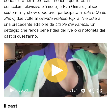
conosciuto dell’intero cast, nonché quello con il
curriculum televisivo più ricco, è Eva Grimaldi, al suo
sesto reality show dopo aver partecipato a
Tale e Quale
Show
, due volte al
Grande Fratello Vip
, a
The 50
e a
una precedente edizione de
L’Isola dei Famosi
. Un
dettaglio che rende bene l’idea del livello di notorietà del
cast di quest’anno.
00:00
01:24
Il cast