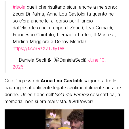
#Isola
quelli che risultano sicuri anche a me sono:
Zeudi Di Palma, Anna Lou Castoldi (a quanto ne
so c’era anche lei al corso per il lancio
dall’elicottero nel gruppo di Zeudi), Eva Grimaldi,
Francesco Chiofalo, Pierpaolo Pretelli, Il Musazzi,
Martina Maggiore e Denny Mendez
https://t.co/RzXZLJlyTW
— Daniela Seclì 📝 (@DanielaSecli)
June 10,
2026
Con l’ingresso di
Anna Lou Castoldi
salgono a tre le
naufraghe attualmente legate sentimentalmente ad altre
donne. Un’edizione dell’
Isola dei Famosi
così saffica, a
memoria, non si era mai vista. #GirlPower!