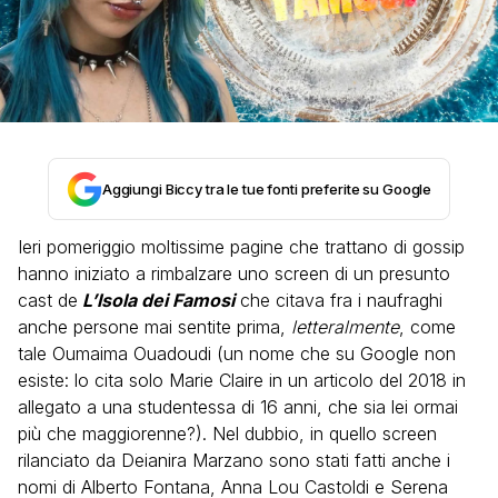
Aggiungi Biccy tra le tue fonti preferite su Google
Ieri pomeriggio moltissime pagine che trattano di gossip
hanno iniziato a rimbalzare uno screen di un presunto
cast de
L’Isola dei Famosi
che citava fra i naufraghi
anche persone mai sentite prima,
letteralmente
, come
tale Oumaima Ouadoudi (un nome che su Google non
esiste: lo cita solo Marie Claire in un articolo del 2018 in
allegato a una studentessa di 16 anni, che sia lei ormai
più che maggiorenne?). Nel dubbio, in quello screen
rilanciato da Deianira Marzano sono stati fatti anche i
nomi di Alberto Fontana, Anna Lou Castoldi e Serena