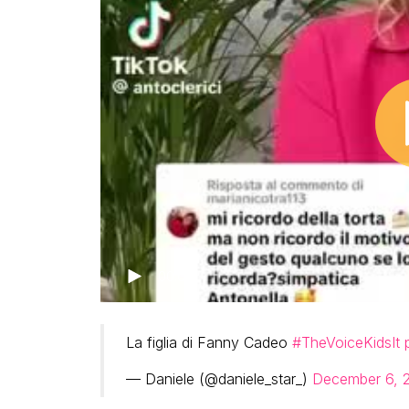
00:00
La figlia di Fanny Cadeo
#TheVoiceKidsIt
— Daniele (@daniele_star_)
December 6, 