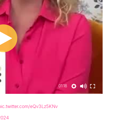
01:18
pic.twitter.com/eQv3Lz5KNv
2024