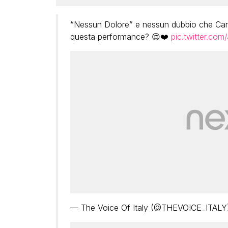
“Nessun Dolore” e nessun dubbio che Caro
questa performance? 😌❤️
pic.twitter.co
— The Voice Of Italy (@THEVOICE_ITAL