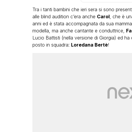
Tra i tanti bambini che ieri sera si sono present
alle blind audition c’era anche
Carol
, che è una
anni ed è stata accompagnata da sua mamma, c
modella, ma anche cantante e conduttrice,
Fa
Lucio Battisti (nella versione di Giorgia) ed h
posto in squadra:
Loredana Bertè
!
LGBT
Bambola Star, la festa di
compleanno con tutte le gr
dive compie 15 anni: il video
completo
FABIANO MINACCI