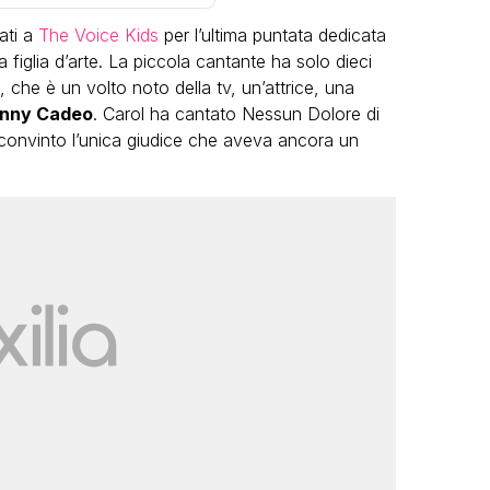
ati a
The Voice Kids
per l’ultima puntata dedicata
 figlia d’arte. La piccola cantante ha solo dieci
he è un volto noto della tv, un’attrice, una
nny Cadeo
. Carol ha cantato Nessun Dolore di
a convinto l’unica giudice che aveva ancora un
VIRAL
Camilla Milanesi lascia tutto:
“Addio cike mie, siete state una
andi
grande famiglia per me”
FABIANO MINACCI