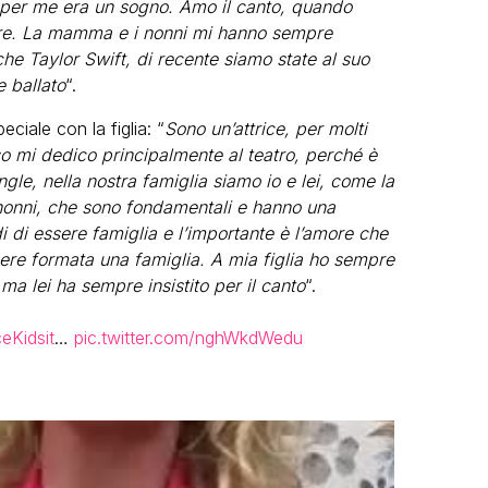
e per me era un sogno. Amo il canto, quando
uare. La mamma e i nonni mi hanno sempre
he Taylor Swift, di recente siamo state al suo
 ballato
“.
iale con la figlia: “
Sono un’attrice, per molti
so mi dedico principalmente al teatro, perché è
e, nella nostra famiglia siamo io e lei, come la
 nonni, che sono fondamentali e hanno una
 di essere famiglia e l’importante è l’amore che
sere formata una famiglia. A mia figlia ho sempre
 ma lei ha sempre insistito per il canto
“.
eKidsit
…
pic.twitter.com/nghWkdWedu