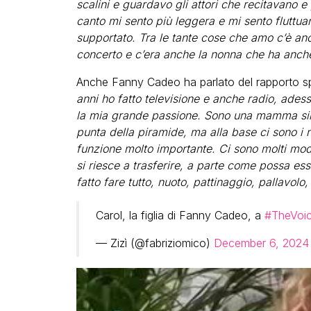
scalini e guardavo gli attori che recitavano 
canto mi sento più leggera e mi sento flutt
supportato. Tra le tante cose che amo c’è anc
concerto e c’era anche la nonna che ha anche
Anche Fanny Cadeo ha parlato del rapporto spec
anni ho fatto televisione e anche radio, ades
la mia grande passione. Sono una mamma singl
punta della piramide, ma alla base ci sono i
funzione molto importante. Ci sono molti modi
si riesce a trasferire, a parte come possa es
fatto fare tutto, nuoto, pattinaggio, pallavolo,
Carol, la figlia di Fanny Cadeo, a
#TheVoic
— Zizì (@fabriziomico)
December 6, 2024