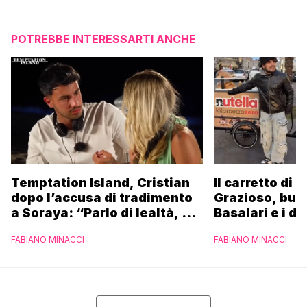
POTREBBE INTERESSARTI ANCHE
Temptation Island, Cristian
Il carretto di 
dopo l’accusa di tradimento
Grazioso, bus
a Soraya: “Parlo di lealtà, ma
Basalari e i du
ho tradito”
Parpiglia: “Ho
FABIANO MINACCI
FABIANO MINACCI
Ferrero”