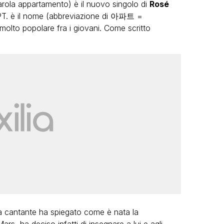
arola appartamento) è il nuovo singolo di
Rosé
PT. è il nome (abbreviazione di 아파트 =
olto popolare fra i giovani. Come scritto
, la cantante ha spiegato come è nata la
s, ha deciso infatti di insegnare a lui e agli