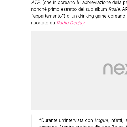
ATP.
(che in coreano è l’abbreviazione della p
nonché primo estratto del suo album
Rosie
. A
“appartamento”) di un drinking game coreano m
riportato da
Radio Deejay
:
“Durante un’intervista con
Vogue
, infatti
canzone. Mentre era in studio con Bruno Mar