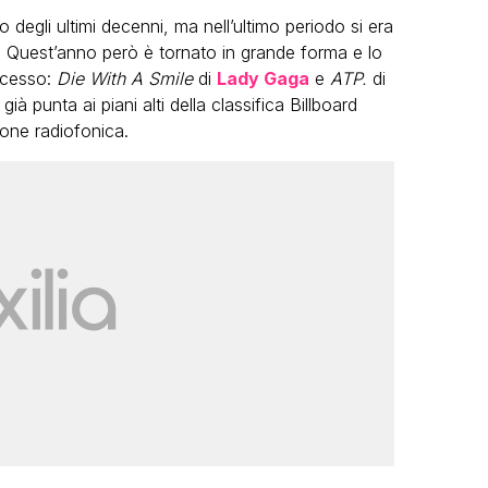
 degli ultimi decenni, ma nell’ultimo periodo si era
). Quest’anno però è tornato in grande forma e lo
ccesso:
Die With A Smile
di
Lady Gaga
e
ATP.
di
ià punta ai piani alti della classifica Billboard
ione radiofonica.
LGBT
Bambola Star, la festa di
compleanno con tutte le grandi
dive compie 15 anni: il video
completo
FABIANO MINACCI