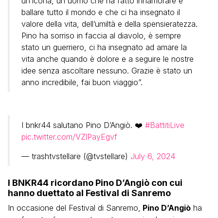
un’icona, un uomo che ha fatto innamorare e
ballare tutto il mondo e che ci ha insegnato il
valore della vita, dell’umiltà e della spensieratezza.
Pino ha sorriso in faccia al diavolo, è sempre
stato un guerriero, ci ha insegnato ad amare la
vita anche quando è dolore e a seguire le nostre
idee senza ascoltare nessuno. Grazie è stato un
anno incredibile, fai buon viaggio”.
I bnkr44 salutano Pino D’Angiò. ❤️
#BattitiLive
pic.twitter.com/VZlPayEgvf
— trashtvstellare (@tvstellare)
July 6, 2024
I BNKR44 ricordano Pino D’Angiò con cui
hanno duettato al Festival di Sanremo
In occasione del Festival di Sanremo,
Pino D’Angiò
ha