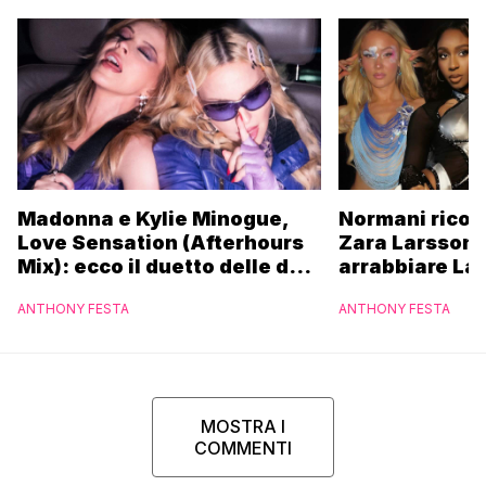
Madonna e Kylie Minogue,
Normani ricor
Love Sensation (Afterhours
Zara Larsson 
Mix): ecco il duetto delle due
arrabbiare La
icone pop
ANTHONY FESTA
ANTHONY FESTA
MOSTRA I
COMMENTI