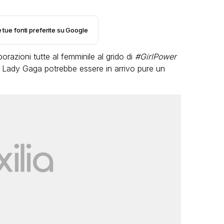
e tue fonti preferite su Google
razioni tutte al femminile al grido di
#GirlPower
 Lady Gaga potrebbe essere in arrivo pure un
LGBT
Bambola Star, la festa di
compleanno con tutte le grandi
dive compie 15 anni: il video
completo
FABIANO MINACCI