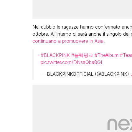
Nel dubbio le ragazze hanno confermato anche l
ottobre. All’interno ci sarà anche il singolo dei
continuano a promuovere in Asia
.
#BLACKPINK
#블랙핑크
#TheAlbum
#Teas
pic.twitter.com/DNsaQba8GL
— BLACKPINKOFFICIAL (@BLACKPINK)