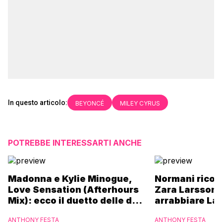
In questo articolo:
BEYONCÉ
MILEY CYRUS
POTREBBE INTERESSARTI ANCHE
Madonna e Kylie Minogue,
Normani ricor
Love Sensation (Afterhours
Zara Larsson 
Mix): ecco il duetto delle due
arrabbiare La
icone pop
ANTHONY FESTA
ANTHONY FESTA