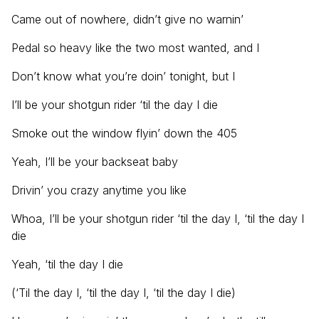
Came out of nowhere, didn’t give no warnin’
Pedal so heavy like the two most wanted, and I
Don’t know what you’re doin’ tonight, but I
I’ll be your shotgun rider ‘til the day I die
Smoke out the window flyin’ down the 405
Yeah, I’ll be your backseat baby
Drivin’ you crazy anytime you like
Whoa, I’ll be your shotgun rider ‘til the day I, ‘til the day I
die
Yeah, ‘til the day I die
(‘Til the day I, ‘til the day I, ‘til the day I die)