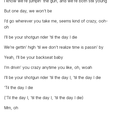
I know we’re jumpin’ the gun, and we’re both still young
But one day, we won’t be
I’d go wherever you take me, seems kind of crazy, ooh-
oh
I’ll be your shotgun rider ‘til the day I die
We’re gettin’ high ‘til we don’t realize time is passin’ by
Yeah, I’ll be your backseat baby
I’m drivin’ you crazy anytime you like, oh, woah
I’ll be your shotgun rider ‘til the day I, ‘til the day I die
‘Til the day I die
(‘Til the day I, ‘til the day I, ‘til the day I die)
Mm, oh