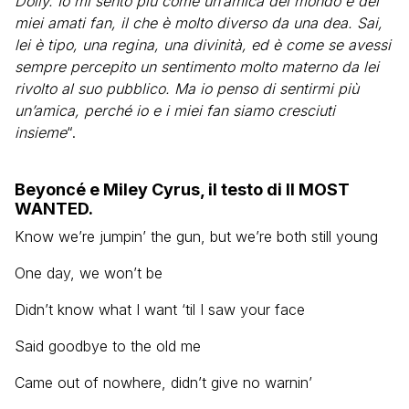
Dolly. Io mi sento più come un’amica del mondo e dei
miei amati fan, il che è molto diverso da una dea. Sai,
lei è tipo, una regina, una divinità, ed è come se avessi
sempre percepito un sentimento molto materno da lei
rivolto al suo pubblico. Ma io penso di sentirmi più
un’amica, perché io e i miei fan siamo cresciuti
insieme
“.
Beyoncé e Miley Cyrus, il testo di II MOST
WANTED.
Know we’re jumpin’ the gun, but we’re both still young
One day, we won’t be
Didn’t know what I want ‘til I saw your face
Said goodbye to the old me
Came out of nowhere, didn’t give no warnin’