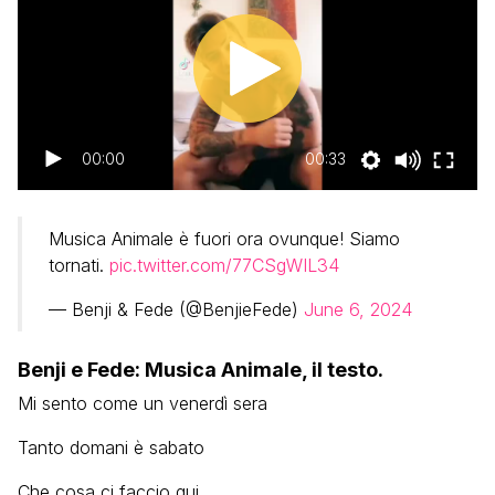
00:00
00:33
Musica Animale è fuori ora ovunque! Siamo
tornati.
pic.twitter.com/77CSgWIL34
— Benji & Fede (@BenjieFede)
June 6, 2024
Benji e Fede: Musica Animale, il testo.
Mi sento come un venerdì sera
Tanto domani è sabato
Che cosa ci faccio qui