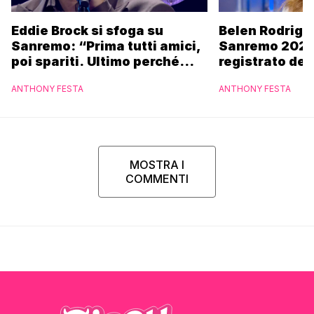
Eddie Brock si sfoga su
Belen Rodrigu
Sanremo: “Prima tutti amici,
Sanremo 2027
poi spariti. Ultimo perché
registrato dei
altri hanno fatto più
potrebbe coin
ANTHONY FESTA
ANTHONY FESTA
marchette”
MOSTRA I
COMMENTI