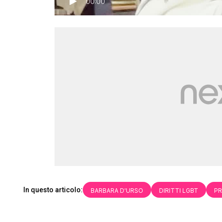
00:00
In questo articolo:
BARBARA D'URSO
DIRITTI LGBT
PR