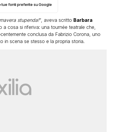
e tue fonti preferite su Google
imavera stupenda!
“, aveva scritto
Barbara
o a cosa si riferiva: una tournée teatrale che,
 recentemente conclusa da Fabrizio Corona, uno
to in scena se stesso e la propria storia.
VIRAL
Camilla Milanesi lascia tutto:
i
“Addio cike mie, siete state un
e grandi
grande famiglia per me”
video
FABIANO MINACCI