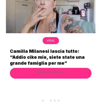
VIRAL
Bimba Bum del Gabibbo è tornata
a
virale nell’estate della chiusura
definitiva di Striscia la Notizia
FABIANO MINACCI