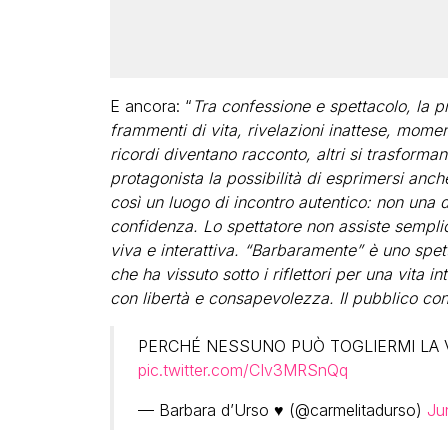
E ancora: “
Tra confessione e spettacolo, la p
frammenti di vita, rivelazioni inattese, momen
ricordi diventano racconto, altri si trasforma
protagonista la possibilità di esprimersi an
così un luogo di incontro autentico: non una d
confidenza. Lo spettatore non assiste semplic
viva e interattiva. “Barbaramente” è uno spet
che ha vissuto sotto i riflettori per una vita in
con libertà e consapevolezza. Il pubblico cono
PERCHÉ NESSUNO PUÒ TOGLIERMI LA 
pic.twitter.com/CIv3MRSnQq
— Barbara d’Urso ♥️ (@carmelitadurso)
Ju