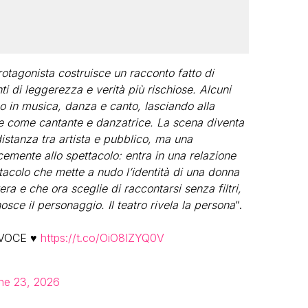
rotagonista costruisce un racconto fatto di
ti di leggerezza e verità più rischiose. Alcuni
no in musica, danza e canto, lasciando alla
che come cantante e danzatrice. La scena diventa
istanza tra artista e pubblico, ma una
emente allo spettacolo: entra in una relazione
tacolo che mette a nudo l’identità di una donna
tera e che ora sceglie di raccontarsi senza filtri,
sce il personaggio. Il teatro rivela la persona
“.
VOCE ♥️
https://t.co/OiO8IZYQ0V
ne 23, 2026