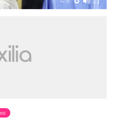
02:10
IDE