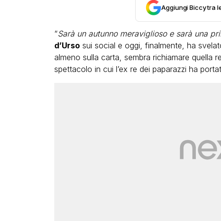
Aggiungi Biccy tra l
“
Sarà un autunno meraviglioso e sarà una pr
d’Urso
sui social e oggi, finalmente, ha svelat
almeno sulla carta, sembra richiamare quella
spettacolo in cui l’ex re dei paparazzi ha porta
LGBT
Bambola Star, la festa d
compleanno con tutte l
dive compie 15 anni: il 
completo
FABIANO MINACCI