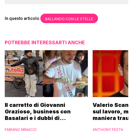
In questo articolo:
BALLANDO CON LE STELLE
POTREBBE INTERESSARTI ANCHE
Il carretto di Giovanni
Valerio Scanu
Grazioso, business con
sul lavoro, ma
Basalari e i dubbi di
maniera trau
Parpiglia: “Ho contattato la
FABIANO MINACCI
ANTHONY FESTA
Ferrero”