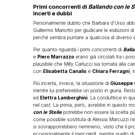
Primi concorrenti di
Ballando con le S
incerti e dubbi
Personalmente dubito che Barbara d’Urso abbia 
Guillermo Mariotto per giudicare le esibizioni d
perché sembra puntare a qualcosa di diverso e a
Per quanto riguarda i primi concorrenti di
Balla
e
Piero Marrazzo
erano già circolati tra i pos
plausibile che Milly Carlucci sia tornata alla 
con
Elisabetta Canalis
e
Chiara Ferragni
, 
Più incerta, invece, la situazione di
Giuseppe 
mentre lui preferirebbe un posto in giuria. Rest
ed
Elettra Lamborghini
. La conduttrice in q
nel cast. La prima, però, avrebbe in questo m
con le Stelle
potrebbe non essere la scelta pi
come possibile sostituta di Alessia Marcuzzi nel
si sovrapporrebbero nemmeno, visto che il pr
eccezionalmente il mercoledì, mentre quello di M