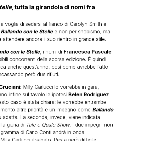
telle
, tutta la girandola di nomi fra
voglia di sedersi al fianco di Carolyn Smith e
i
Ballando con le Stelle
e non per snobismo, ma
ttendere ancora il suo rientro in grande stile.
ndo con le Stelle
, i nomi di
Francesca Pascale
sibili concorrenti della scorsa edizione. È quindi
carica anche quest’anno, così come avrebbe fatto
incassando però due rifiuti.
Cruciani
: Milly Carlucci lo vorrebbe in gara,
ano infine sul tavolo le ipotesi
Belen Rodriguez
uesto caso è stata chiara: le vorrebbe entrambe
omento altre priorità e un impegno come
Ballando
ù adatta. La seconda, invece, viene indicata
la giuria di
Tale e Quale Show
. I due impegni non
ogramma di Carlo Conti andrà in onda
illy Carlucci il sabato. Resta però difficile