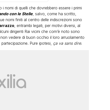
to i nomi di quelli che dovrebbero essere i primi
ando con le Stelle
, salvo, come ha scritto,
due nomi finiti al centro delle indiscrezioni sono
arrazzo
, entrambi legati, per motivi diversi, al
lcuni dirigenti Rai vicini che com’è noto sono
o non vedere di buon occhio il loro arruolamento
LGBT
ro partecipazione. Pure ipotesi,
ça va sans dire
.
Bambola Star, la festa di
compleanno con tutte le grandi
dive compie 15 anni: il video
completo
FABIANO MINACCI