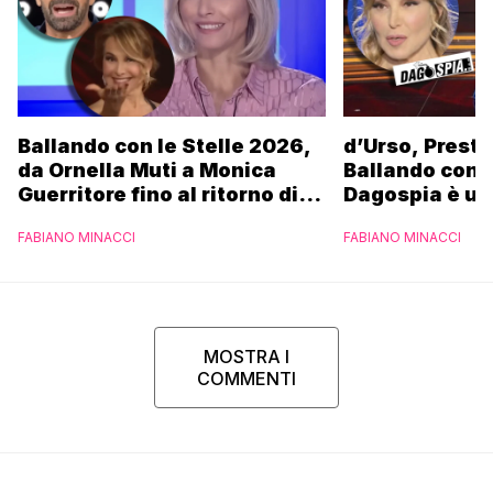
Ballando con le Stelle 2026,
d’Urso, Presta
da Ornella Muti a Monica
Ballando con l
Guerritore fino al ritorno di
Dagospia è un
Francesca Fialdini:
contro Medias
FABIANO MINACCI
FABIANO MINACCI
l’esclusiva di Gabriele
Parpiglia
MOSTRA I
COMMENTI