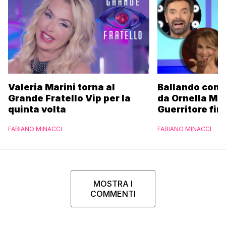
Valeria Marini torna al
Ballando con l
Grande Fratello Vip per la
da Ornella Mu
quinta volta
Guerritore fino
Francesca Fial
FABIANO MINACCI
FABIANO MINACCI
l’esclusiva di
Parpiglia
MOSTRA I
COMMENTI