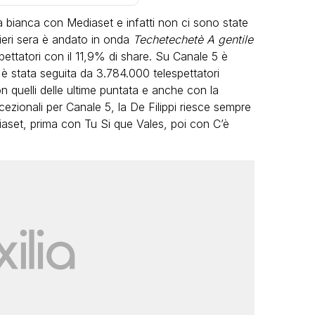
 bianca con Mediaset e infatti non ci sono state
ieri sera è andato in onda
Techetechetè A gentile
pettatori con il 11,9% di share. Su Canale 5 è
 è stata seguita da 3.784.000 telespettatori
on quelli delle ultime puntata e anche con la
ezionali per Canale 5, la De Filippi riesce sempre
VIRAL
iaset, prima con Tu Si que Vales, poi con C’è
Camilla Milanesi lascia tutto:
“Addio cike mie, siete state una
andi
grande famiglia per me”
FABIANO MINACCI