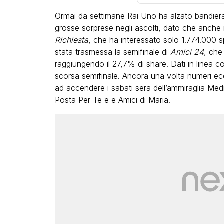
Ormai da settimane Rai Uno ha alzato bandiera
grosse sorprese negli ascolti, dato che anche 
Richiesta
, che ha interessato solo 1.774.000 s
stata trasmessa la semifinale di
Amici 24
, che
raggiungendo il 27,7% di share. Dati in linea c
scorsa semifinale. Ancora una volta numeri ecc
LGBT
ad accendere i sabati sera dell’ammiraglia Med
Posta Per Te e e Amici di Maria.
Bambola Star, la festa di
compleanno con tutte le gr
dive compie 15 anni: il video
completo
FABIANO MINACCI