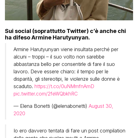
Sui social (soprattutto Twitter) c’è anche chi
ha difeso Armine Harutyunyan.
Armine Harutyunyan viene insultata perché per
alcuni – troppi – il suo volto non sarebbe
abbastanza bello per consentirle di fare il suo
lavoro. Deve essere chiaro: il tempo per le
disparità, gli stereotipi, le violenze sulle donne è
scaduto.
https://t.co/0uNMmfnAmD
pic.twitter.com/2feWQbkhRC
— Elena Bonetti (@elenabonetti)
August 30,
2020
Io ero davvero tentata di fare un post compilation