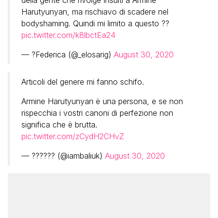
della gente che rivolge insulti a Armine
Harutyunyan, ma rischiavo di scadere nel
bodyshaming. Quindi mi limito a questo ??
pic.twitter.com/k8lbctEa24
— ?Federica (@_elosarig)
August 30, 2020
Articoli del genere mi fanno schifo.
Armine Harutyunyan è una persona, e se non
rispecchia i vostri canoni di perfezione non
significa che è brutta.
pic.twitter.com/zCydH2CHvZ
— ?????? (@iambaliuk)
August 30, 2020