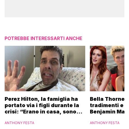
POTREBBE INTERESSARTI ANCHE
Perez Hilton, la famiglia ha
Bella Thorne s
portato via i figli durante la
tradimenti e l
crisi: “Erano in casa, sono
Benjamin Masc
fuggiti per proteggere i
replica
ANTHONY FESTA
ANTHONY FESTA
bambini”