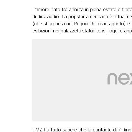
L’amore nato tre anni fa in piena estate è finit
di dirsi addio. La popstar americana è attualm
(che sbarcherà nel Regno Unito ad agosto) e tra
esibizioni nei palazzetti statunitensi, oggi è ap
LGBT
Bambola Star, la festa di
compleanno con tutte le gr
dive compie 15 anni: il video
completo
FABIANO MINACCI
TMZ ha fatto sapere che la cantante di 7 Ring