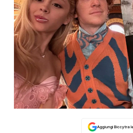
Aggiungi Biccy tra l