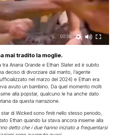
00:36
a mai tradito la moglie.
a tra Ariana Grande e Ethan Slater ed è subito
deciso di divorziare dal marito, l’agente
 ufficializzato nel marzo del 2024) e Ethan era
aveva avuto un bambino. Da quel momento molti
sime alla popstar, qualcuno le ha anche dato
ontana da questa narrazione.
star di Wicked sono finiti nello stesso periodo,
ato Ethan quando lui stava ancora insieme alla
anno detto che i due hanno iniziato a frequentarsi
razioni sono avvenute quasi