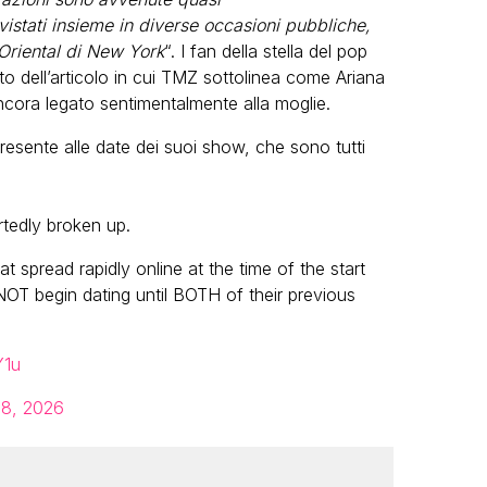
istati insieme in diverse occasioni pubbliche,
 Oriental di New York
“. I fan della stella del pop
tto dell’articolo in cui TMZ sottolinea come Ariana
ncora legato sentimentalmente alla moglie.
presente alle date dei suoi show, che sono tutti
tedly broken up.
 spread rapidly online at the time of the start
 NOT begin dating until BOTH of their previous
Y1u
 8, 2026