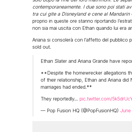
contemporaneamente. I due sono poi stati avv
tra cui gite a Disneyland e cene al Mandarin
proprio in queste ore stanno riportando l’estra
non sia mai uscita con Ethan quando lui era a
Ariana si consolerà con l’affetto del pubblico 
sold out.
Ethan Slater and Ariana Grande have repor
**Despite the homewrecker allegations that
of their relationship, Ethan and Ariana did
marriages had ended.**
They reportedly…
pic.twitter.com/5k5drUc
— Pop Fusion HQ (@PopFusionHQ)
June