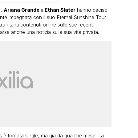
o,
Ariana Grande
e
Ethan Slater
hanno deciso
ente impegnata con il suo Eternal Sunshine Tour
 i tanti contenuti online sulle sue recenti
parsa anche una notizia sulla sua vita privata.
VIRAL
Camilla Milanesi lascia tutto:
“Addio cike mie, siete state una
andi
grande famiglia per me”
FABIANO MINACCI
s è tornata single, ma già da qualche mese. La