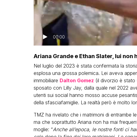
00:00
Ariana Grande e Ethan Slater, lui non h
Nel luglio del 2023 è stata confermata la stori
esplosa una grossa polemica. Lei aveva appena 
immobiliare
Dalton Gomez
(il divorzio è stato
sposato con Lilly Jay, dalla quale nel 2022 
utenti sui social hanno mosso accuse pesantis
della sfasciafamiglie. La realtà però è molto l
TMZ ha rivelato che i matrimoni di entrambe le 
ma che soprattutto Ariana non ha mai frequent
moglie: “
Anche all’epoca, le nostre fonti ci h
solo dopo la fine dei loro matrimoni. Le sepa