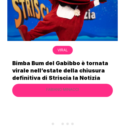
VIRAL
Bimba Bum del Gabibbo è tornata
Gab
virale nell’estate della chiusura
lo 
definitiva di Striscia la Notizia
Cec
FABIANO MINACCI