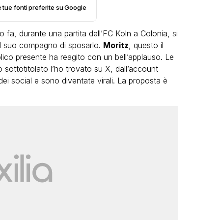
e tue fonti preferite su Google
 fa, durante una partita dell’FC Koln a Colonia, si
al suo compagno di sposarlo.
Moritz
, questo il
bblico presente ha reagito con un bell’applauso. Le
 sottotitolato l’ho trovato su X, dall’account
ei social e sono diventate virali. La proposta è
VIRAL
Camilla Milanesi lascia tutto:
“Addio cike mie, siete state una
grande famiglia per me”
FABIANO MINACCI