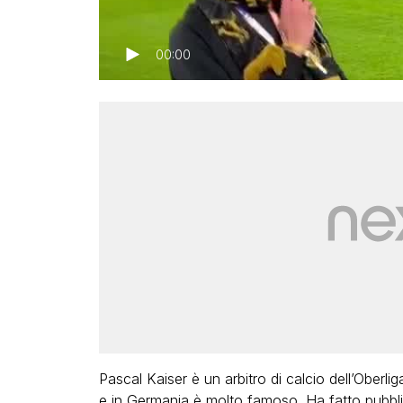
00:00
Pascal Kaiser è un arbitro di calcio dell’Oberlig
e in Germania è molto famoso. Ha fatto pubbl