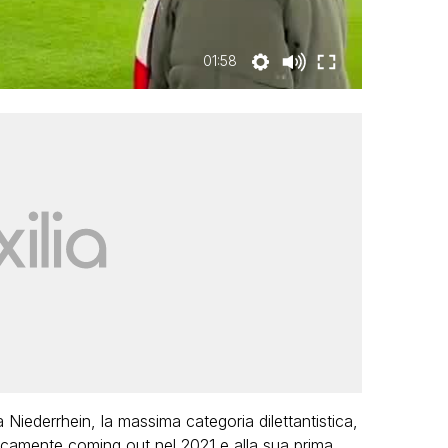
01:58
a Niederrhein, la massima categoria dilettantistica,
icamente coming out nel 2021 e alla sua prima