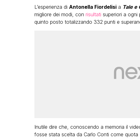
L’esperienza di
Antonella Fiordelisi
a
Tale e
migliore dei modi, con
risultati
superiori a ogni 
quinto posto totalizzando 332 punti e supera
VIRAL
Cristobal Pesce, chi è il dj c
appare nei video virali al Pr
dall’ex fidanzato famoso,
all’ascesa sui social e nella
musica
ANTHONY FESTA
Inutile dire che, conoscendo a memoria il vide
fosse stata scelta da Carlo Conti come quota