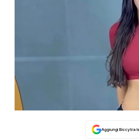
Aggiungi Biccy tra l