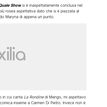
 Quale Show
si è inaspettatamente conclusa nel
più rosea aspettativa dato che si è piazzata al
ndo Maryna di appena un punto.
VIRAL
he
Anna Suarato mostra il volto del
ide:
marito appena uscito dal carcere
FABIANO MINACCI
o in cui canta
La Rondine
di Mango, mi aspettavo
 comica insieme a Carmen Di Pietro. Invece non è