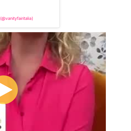
(@vanityfairitalia)