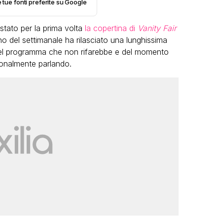
e tue fonti preferite su Google
tato per la prima volta
la copertina di
Vanity Fair
erno del settimanale ha rilasciato una lunghissima
a, del programma che non rifarebbe e del momento
sionalmente parlando.
LGBT
Bambola Star, la festa di
compleanno con tutte le grandi
dive compie 15 anni: il video
completo
FABIANO MINACCI