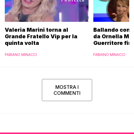
Valeria Marini torna al
Ballando con l
Grande Fratello Vip per la
da Ornella Mu
quinta volta
Guerritore fino
Francesca Fial
FABIANO MINACCI
FABIANO MINACCI
l’esclusiva di
Parpiglia
MOSTRA I
COMMENTI