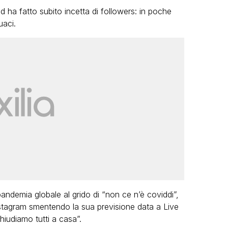
d ha fatto subito incetta di followers: in poche
uaci.
VIRAL
Cristobal Pesce, chi è il dj che
appare nei video virali al Pride:
dall’ex fidanzato famoso,
all’ascesa sui social e nella
musica
ANTHONY FESTA
andemia globale al grido di “non ce n’è coviddi”,
nstagram smentendo la sua previsione data a Live
iudiamo tutti a casa”.