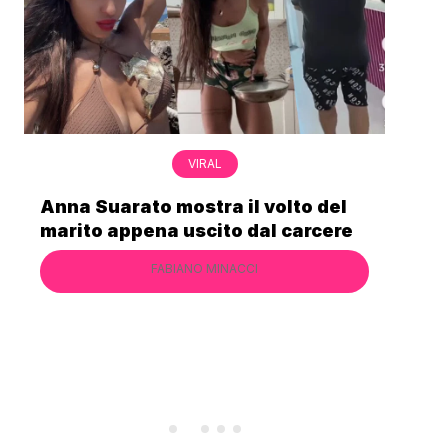
VIRAL
Anna Suarato mostra il volto del
TV 
marito appena uscito dal carcere
usa
FABIANO MINACCI