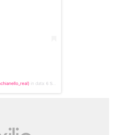
chianello_real)
in data:
6 Set 2020 alle ore 4:59 PDT