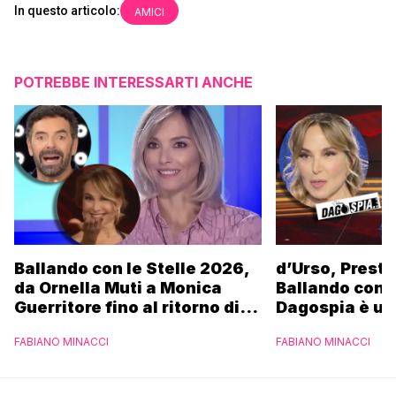
In questo articolo:
AMICI
POTREBBE INTERESSARTI ANCHE
Ballando con le Stelle 2026,
d’Urso, Presta
da Ornella Muti a Monica
Ballando con l
Guerritore fino al ritorno di
Dagospia è un
Francesca Fialdini:
contro Medias
FABIANO MINACCI
FABIANO MINACCI
l’esclusiva di Gabriele
Parpiglia