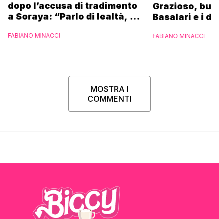
dopo l’accusa di tradimento
Grazioso, bus
a Soraya: “Parlo di lealtà, ma
Basalari e i du
ho tradito”
Parpiglia: “Ho
FABIANO MINACCI
FABIANO MINACCI
Ferrero”
MOSTRA I
COMMENTI