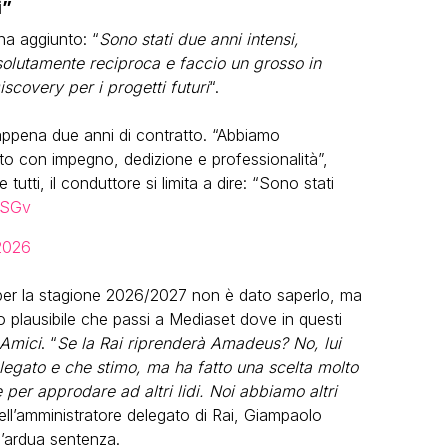
i”
ha aggiunto: “
Sono stati due anni intensi,
solutamente reciproca e faccio un grosso in
scovery per i progetti futuri
“.
ppena due anni di contratto. “Abbiamo
to con impegno, dedizione e professionalità”,
e tutti, il conduttore si limita a dire: “Sono stati
LSGv
2026
er la stagione 2026/2027 non è dato saperlo, ma
o plausibile che passi a Mediaset dove in questi
Amici
. “
Se la Rai riprenderà Amadeus? No, lui
legato e che stimo, ma ha fatto una scelta molto
per approdare ad altri lidi. Noi abbiamo altri
dell’amministratore delegato di Rai, Giampaolo
l’ardua sentenza.