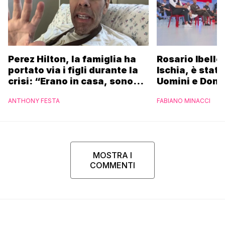
Perez Hilton, la famiglia ha
Rosario Ibello
portato via i figli durante la
Ischia, è stato
crisi: “Erano in casa, sono
Uomini e Donn
fuggiti per proteggere i
non essere st
ANTHONY FESTA
FABIANO MINACCI
bambini”
riconosciuto”
MOSTRA I
COMMENTI