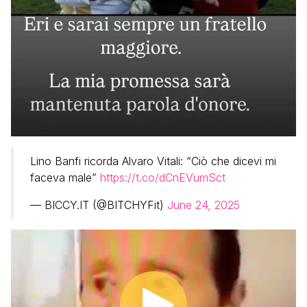
Lino Banfi ricorda Alvaro Vitali: “Ciò che dicevi mi
faceva male”
https://t.co/dCnEVumSct
— BICCY.IT (@BITCHYFit)
June 24, 2025