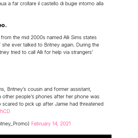
a a far crollare il castello di bugie intorno alla
eo.
nd from the mid 2000s named Alli Sims states
if she ever talked to Britney again. During the
ey tried to call Alli for help via strangers’
s, Britney’s cousin and former assistant,
ith other people’s phones after her phone was
o scared to pick up after Jamie had threatened
WhCD
ritney_Promo)
February 14, 2021