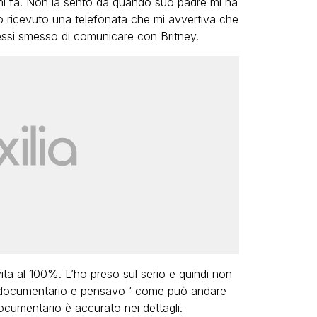
anni fa. Non la sento da quando suo padre mi ha
ho ricevuto una telefonata che mi avvertiva che
ssi smesso di comunicare con Britney.
ta al 100%. L’ho preso sul serio e quindi non
il documentario e pensavo ‘ come può andare
ocumentario è accurato nei dettagli.