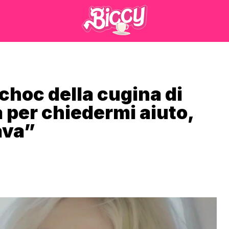
 choc della cugina di
 per chiedermi aiuto,
ava”