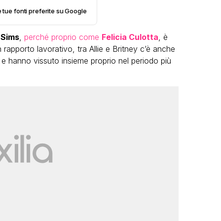
e tue fonti preferite su Google
i Sims
,
perché proprio come
Felicia Culotta
, è
 rapporto lavorativo, tra Allie e Britney c’è anche
 e hanno vissuto insieme proprio nel periodo più
VIRAL
Camilla Milanesi lascia tutto:
“Addio cike mie, siete state una
andi
grande famiglia per me”
o
FABIANO MINACCI