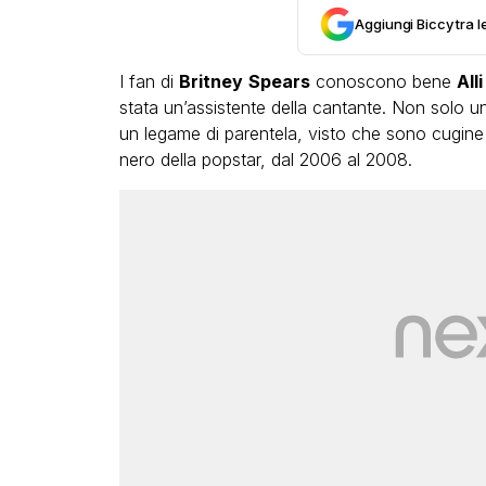
Aggiungi Biccy tra l
I fan di
Britney
Spears
conoscono bene
All
stata un’assistente della cantante. Non solo un
un legame di parentela, visto che sono cugine
nero della popstar, dal 2006 al 2008.
LGBT
Bambola Star, la festa di
compleanno con tutte le gr
dive compie 15 anni: il vide
completo
FABIANO MINACCI