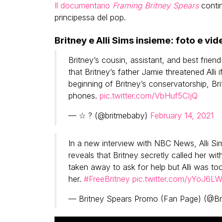
Il documentario
Framing Britney Spears
continu
principessa del pop.
Britney e Alli Sims insieme: foto e vid
Britney’s cousin, assistant, and best frie
that Britney’s father Jamie threatened Alli 
beginning of Britney’s conservatorship, Britn
phones.
pic.twitter.com/VbHuf5CIjQ
— ☆ ? (@britmebaby)
February 14, 2021
In a new interview with NBC News, Alli Sim
reveals that Britney secretly called her w
taken away to ask for help but Alli was to
her.
#FreeBritney
pic.twitter.com/yYoJ6L
— Britney Spears Promo (Fan Page) (@B