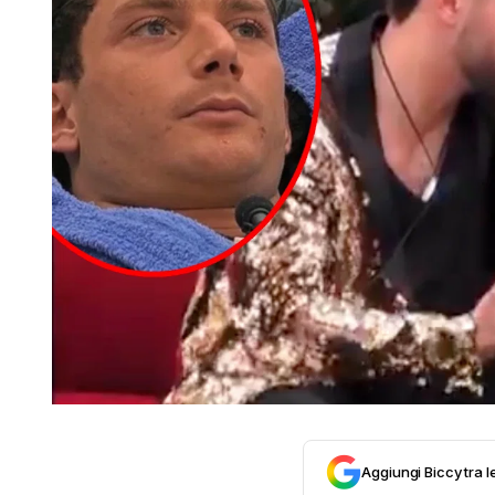
Aggiungi Biccy tra l