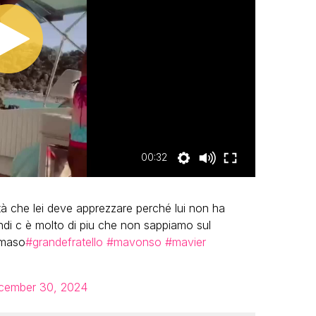
00:32
ità che lei deve apprezzare perché lui non ha
ndi c è molto di piu che non sappiamo sul
mmaso
#grandefratello
#mavonso
#mavier
cember 30, 2024