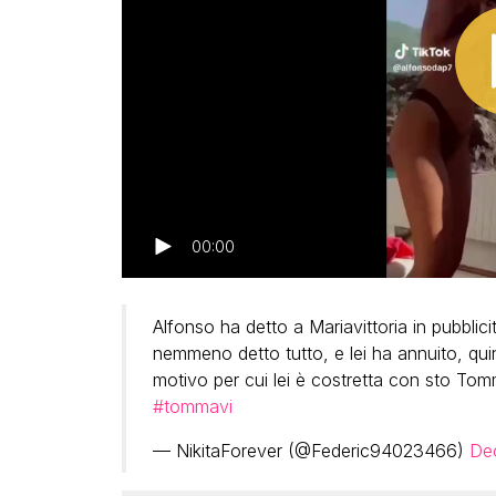
00:00
Alfonso ha detto a Mariavittoria in pubblic
nemmeno detto tutto, e lei ha annuito, qui
motivo per cui lei è costretta con sto To
#tommavi
— NikitaForever (@Federic94023466)
De