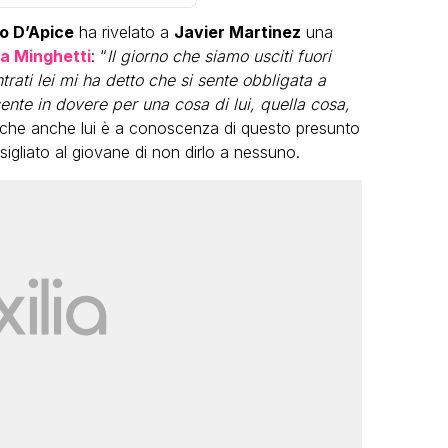
o D’Apice
ha rivelato a
Javier Martinez
una
ia Minghetti
: “
Il giorno che siamo usciti fuori
trati lei mi ha detto che si sente obbligata a
ente in dovere per una cosa di lui, quella cosa,
o che anche lui è a conoscenza di questo presunto
liato al giovane di non dirlo a nessuno.
LGBT
Bambola Star, la festa di
compleanno con tutte le grandi
dive compie 15 anni: il video
completo
FABIANO MINACCI