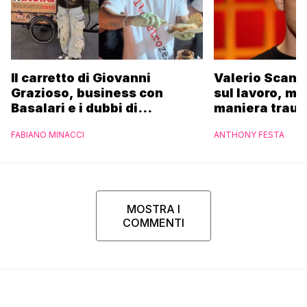
Il carretto di Giovanni
Valerio Scanu
Grazioso, business con
sul lavoro, ma
Basalari e i dubbi di
maniera trau
Parpiglia: “Ho contattato la
FABIANO MINACCI
ANTHONY FESTA
Ferrero”
MOSTRA I
COMMENTI