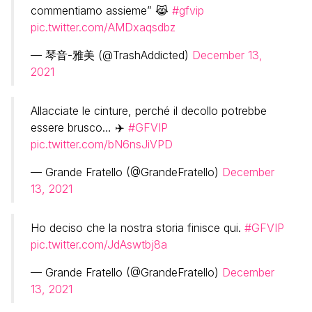
commentiamo assieme” 😹
#gfvip
pic.twitter.com/AMDxaqsdbz
— 琴音-雅美 (@TrashAddicted)
December 13,
2021
Allacciate le cinture, perché il decollo potrebbe
essere brusco… ✈️
#GFVIP
pic.twitter.com/bN6nsJiVPD
— Grande Fratello (@GrandeFratello)
December
13, 2021
Ho deciso che la nostra storia finisce qui.
#GFVIP
pic.twitter.com/JdAswtbj8a
— Grande Fratello (@GrandeFratello)
December
13, 2021