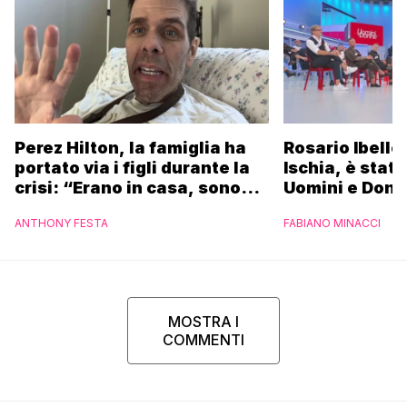
Perez Hilton, la famiglia ha
Rosario Ibello
portato via i figli durante la
Ischia, è stato
crisi: “Erano in casa, sono
Uomini e Donn
fuggiti per proteggere i
non essere st
ANTHONY FESTA
FABIANO MINACCI
bambini”
riconosciuto”
MOSTRA I
COMMENTI