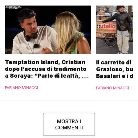
Temptation Island, Cristian
Il carretto di 
dopo l’accusa di tradimento
Grazioso, bus
a Soraya: “Parlo di lealtà, ma
Basalari e i du
ho tradito”
Parpiglia: “Ho
FABIANO MINACCI
FABIANO MINACCI
Ferrero”
MOSTRA I
COMMENTI