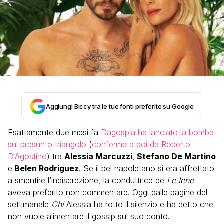
Aggiungi Biccy tra le tue fonti preferite su Google
Esattamente due mesi fa
Dagospia ha lanciato la bomba
sul presunto triangolo
(
confermata poi da Roberto
D’Agostino
) tra
Alessia Marcuzzi
,
Stefano De Martino
e
Belen Rodriguez
. Se il bel napoletano si era affrettato
a smentire l’indiscrezione, la conduttrice de
Le Iene
aveva preferito non commentare. Oggi dalle pagine del
settimanale
Chi
Alessia ha rotto il silenzio e ha detto che
non vuole alimentare il gossip sul suo conto.