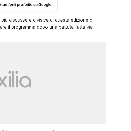
e tue fonti preferite su Google
 più discusse e divisive di questa edizione di
iare il programma dopo una battuta fatta via
LGBT
Bambola Star, la festa di
compleanno con tutte le grandi
dive compie 15 anni: il video
completo
FABIANO MINACCI