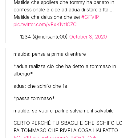
Matilde che spoilera che tommy ha parlato in
confessionale e dice ad adua di stare zitta….
Matilde che delusione che sei
#GFVIP
pic.twitter.com/yRxKNt1CZC
— 1234 (@melisante00)
October 3, 2020
matilde: pensa a prima di entrare
*adua realizza ciò che ha detto a tommaso in
albergo*
adua: che schifo che fa
*passa tommaso*
matilde: se vuoi ci parli e salviamo il salvabile
CERTO PERCHÉ TU SBAGLI E CHE SCHIFO LO
FA TOMMASO CHE RIVELA COSA HAI FATTO
#GFVIP
pic.twitter.com/uJhOx2FGek