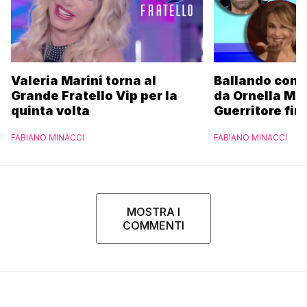
Valeria Marini torna al
Ballando con l
Grande Fratello Vip per la
da Ornella Mu
quinta volta
Guerritore fino
Francesca Fial
FABIANO MINACCI
FABIANO MINACCI
l’esclusiva di
Parpiglia
MOSTRA I
COMMENTI