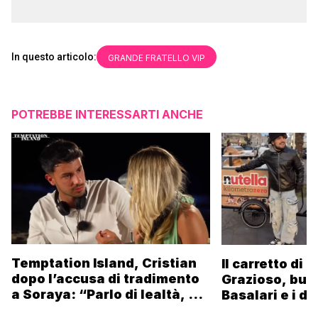
In questo articolo:
GRANDE FRATELLO VIP
POTREBBE INTERESSARTI ANCHE
Temptation Island, Cristian
Il carretto di 
dopo l’accusa di tradimento
Grazioso, bus
a Soraya: “Parlo di lealtà, ma
Basalari e i du
ho tradito”
Parpiglia: “Ho