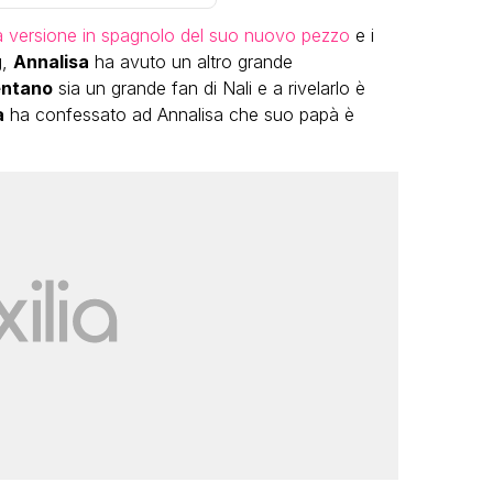
a versione in spagnolo del suo nuovo pezzo
e i
g,
Annalisa
ha avuto un altro grande
entano
sia un grande fan di Nali e a rivelarlo è
a
ha confessato ad Annalisa che suo papà è
VIRAL
Camilla Milanesi lascia tutto:
“Addio cike mie, siete state una
andi
grande famiglia per me”
FABIANO MINACCI