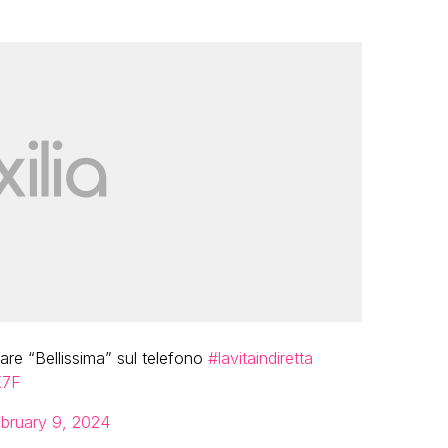
care “Bellissima” sul telefono
#lavitaindiretta
X7F
bruary 9, 2024