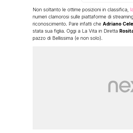
Non soltanto le ottime posizioni in classifica,
l
numeri clamorosi sulle piattaforme di streamin
riconoscimento. Pare infatti che
Adriano Cel
stata sua figlia. Oggi a La Vita in Diretta
Rosit
pazzo di Bellissima (e non solo).
LGBT
Bambola Star, la festa di
compleanno con tutte le gr
dive compie 15 anni: il video
completo
FABIANO MINACCI