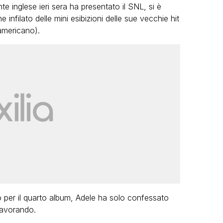
te inglese ieri sera ha presentato il SNL, si è
e infilato delle mini esibizioni delle sue vecchie hit
americano).
VIRAL
Camilla Milanesi lascia tutto:
“Addio cike mie, siete state una
andi
grande famiglia per me”
FABIANO MINACCI
er il quarto album, Adele ha solo confessato
lavorando.