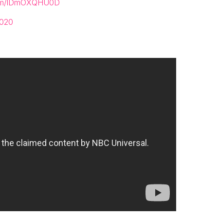
.com/lDmOXQHU0D
2020