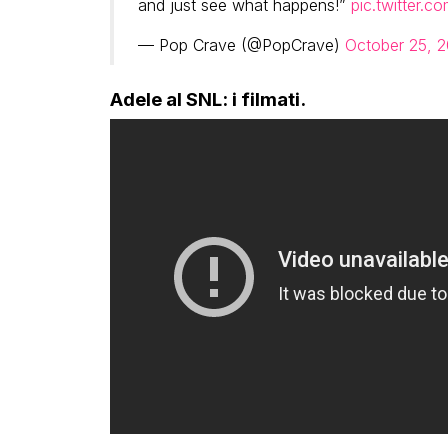
and just see what happens!”
pic.twitter
— Pop Crave (@PopCrave)
October 25, 
Adele al SNL: i filmati.