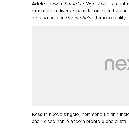
Adele
show al
Saturday Night Live
. La cantan
cimentata in diversi siparietti comici ed ha anch
nella parodia di
The Bachelor
(famoso reality 
LGBT
Bambola Star, la festa di
compleanno con tutte le gr
dive compie 15 anni: il video
completo
FABIANO MINACCI
Nessun nuovo singolo, nemmeno un annuncio p
che il disco non è ancora pronto e che ci sta 